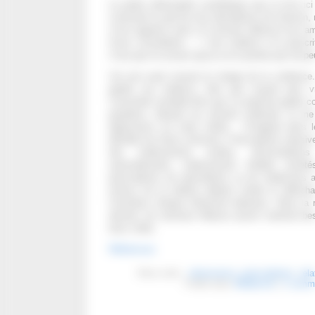
La petite philosophie synthétique que je livre ici 
construite au gré de mes désolations de clinicien,
m’est apparue suite à la récente réflexion d’un am
d’une consultation : « mon médecin m’a prescr
n’ose pas lui avouer que je ne le prends pas de pe
Cet ami avait inversé la charge de la confiance.
garder son médecin, bien que n’ayant plus vr
L’essentiel semblait être que ce praticien garde c
paradoxe, ébranla ma naïveté médicale, et me
digressions sur notre métier. J’imaginai alors 
démêler les futurs cliniciens. Prescriptions abusiv
des médicaments inutiles, dissimulatio
automédication, médicaments frelatés achetés
prescriptions de spécialistes ou de médecines al
échecs de la relation allaient rendre le défri
l’évolution clinique infiniment laborieux. Dans la
demain, les docteurs Watson auront vraiment be
leurs côtés.
Références
Mots-clefs :
observance
,
prescriptions
,
rel
Publié dans
Médecine
|
1 comme