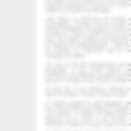
importante contribution au succès du soin, quels q
médecine et la gravité des pathologies.
Cette relation n’a évidemment pas échappé au
technologiques. L’échange verbal est de plus e
mélodies de téléphone. Les regards se croisent mo
du médecin en capte la majorité. Internet en est 
Enfin, cette relation, importante pour l’éducation 
les thérapies non médicamenteuses, a perdu de
les industriels du médicament sont les se
l’enseignement médical.
D’un côté, les décisions thérapeutiques sont b
biomédicales le plus souvent biaisées. Né
probabilistes sont labellisées, immuables et défin
prescrits à vie quelle que soit l’évolution clinique i
De l’autre côté, le soin empirique, modulable et
parole et la relation, est devenu presque suspect.
La souffrance générée par cette dégradation rel
deux côtés du stéthoscope. Médecins et patients 
cette évolution. Le médecin se réfugie derrièr
approuvée par sa faculté et son ministère. 
ordonnance à défaut de ne pouvoir obtenir toute l’at