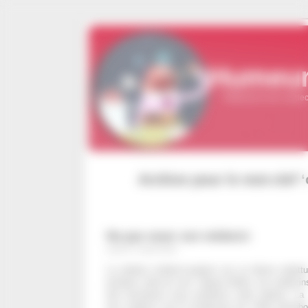
Panneau de gestion des cookies
Humeur
Réflexions d'un médeci
Archive pour le mot-clef 
Ne pas vexer son médecin
lundi 27 août 2018
La relation médecin-patient est un thème rebatt
produire celle du soin. Depuis Balint, les médeci
des formations pour améliorer cette relation. La
leur médecin est le fondement de l’effet placebo