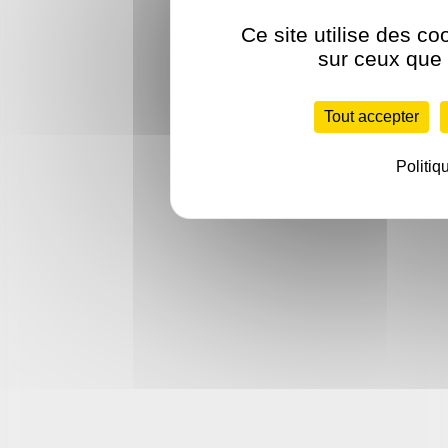
Ce site utilise des co
sur ceux que 
Tout accepter
Politiq