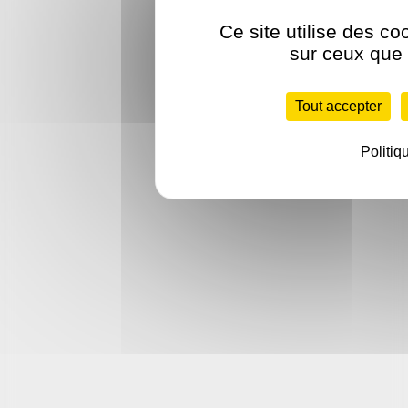
Ce site utilise des co
sur ceux que 
Tout accepter
Politiq