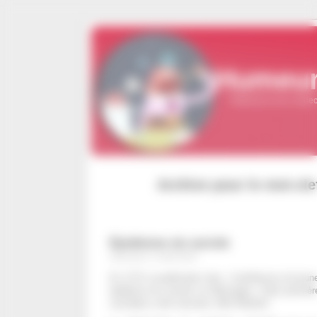
Panneau de gestion des cookies
Humeur
Réflexions d'un médeci
Archive pour le mot-clef
Épidémies de suicide
mercredi 17 août 2016
En 1774, la publication des « Souffrances du jeu
épidémie de suicide en Allemagne. Cette premièr
suicidaire a été nommée ‘effet Werther’.