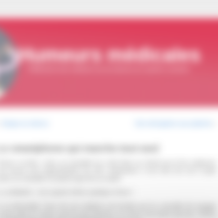
Humeurs médicales
Réflexions d'un médecin sur les dérives du système sanitaire
«
Grippe en silence
Des ménagères aux patients
»
Le smartphone qui marche tout seul
imon va bien, mais sa mutuelle lui a fait faire un check-up et les analyses
ont trouvé une augmentation du LDL cholestérol. Il est ému de voir à quel
oint sa mutuelle se préoccupe de sa santé.
a solidarité, c’est quand même quelque-chose !
l va demander l’avis de son médecin de famille qui lui conseille de manger
moins gras et moins sucré et de marcher au moins une heure par jour. Simon