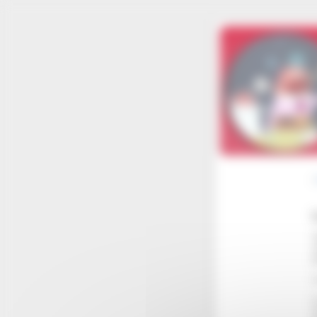
Panneau de gestion des cookies
S
p
L
I