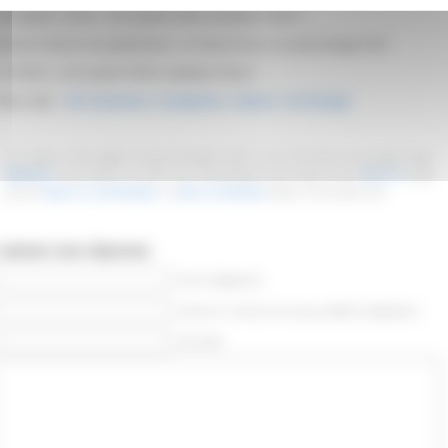
Le progrès social, c’est quand même quelque-chose !
Que les Simon me pardonnent, ce Simon-là est un personnage fictif.
a fiction, c’est quand même quelque-chose !
Mots-clefs :
ldl cholesterol
,
smartphone
,
statines
,
technologie
Cet article a été publié le lundi 30 janvier 2017 à 18 h 04 min et est classé dans
Médecine
. Vous pouvez en suivre les commentaires par le biais du flux
RSS 2.0
. Vous
pouvez
laisser un commentaire
, ou
faire un trackback
depuis votre propre site.
Laisser une réponse
Nom (obligatoire)
Adresse e-mail (ne sera pas publiée) (obligatoire)
Site Web