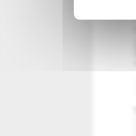
p
c
n
t
e