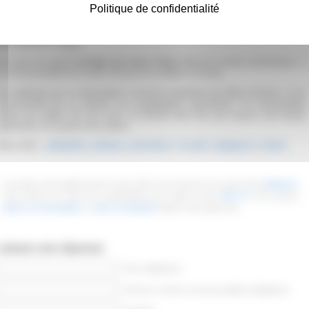
Politique de confidentialité
Aux athées et anticléricaux qui se demandent comment empêcher la
édophilie et la fanatisation, il serait misérable de sous-entendre que les
onservatismes religieux et politiques favorisent un certain aveuglement sur
os différents clergés.
Les jours de grand
carnage par arme à feux
dans les écoles américaines, il
est recommandé de ne pas envoyer les enfants à l’école.
Aux éberlués qui se demandent comment empêcher de telles horreurs, il est
recommandé de se reporter aux paragraphes précédents. En rassemblant
outes les pailles de nos yeux on devrait bien finir par trouver une foutue
xplication à la poutre des autres.
Mots-clefs :
pédophilie
,
pollution
,
prévention
,
Société
,
tabagisme
,
tueries
Cet article a été publié le jeudi 12 mars 2015 à 19 h 28 min et est classé dans
Médecine
.
Vous pouvez en suivre les commentaires par le biais du flux
RSS 2.0
. Vous pouvez
laisser un commentaire
, ou
faire un trackback
depuis votre propre site.
Laisser une réponse
Nom (obligatoire)
Adresse e-mail (ne sera pas publiée) (obligatoire)