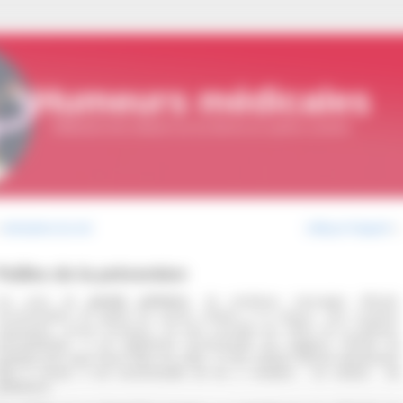
Humeurs médicales
Réflexions d'un médecin sur les dérives du système sanitaire
«
Indications du viol
Lifting et Viagra®
»
Pailles de la prévention
Les jours de
grande pollution
, de nombreux messages officiels
recommandent de garder les jeunes enfants à la maison. Leur système
espiratoire, encore immature, est plus sensible aux effets de la pollution
atmosphérique. Il est également recommandé aux joggeurs d’éviter de
ratiquer leur sport favori dans les villes. Si des enfants doivent absolument
aller à l’école, il est recommandé de les y conduire… en voiture… de
référence.