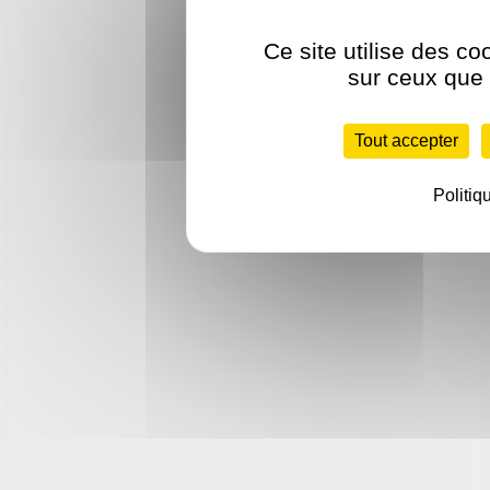
Ce site utilise des co
sur ceux que 
Tout accepter
Politiq